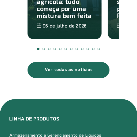
agrícola: tudo
saber 
começa por uma
produ
mistura bem feita
Rypr
06 de julho de 2026
25 de 
Ver todas as notícias
LINHA DE PRODUTOS
Armazenamento e Gerenciamento de Líquidos