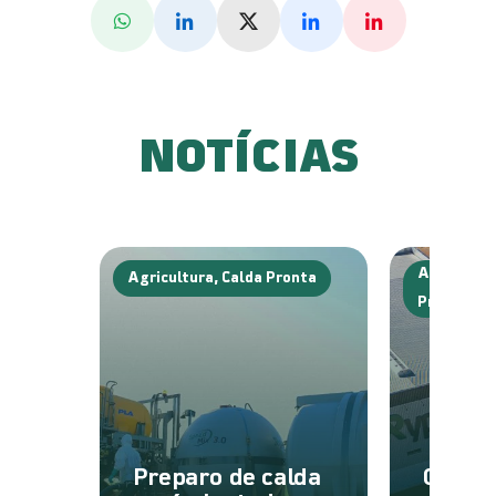
Whatsapp
Linkedin
X (Twitter)
Facebook
Pinterest
NOTÍCIAS
Agricultur
Agricultura, Calda Pronta
Produtos,
Preparo de calda
O que 