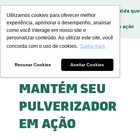
A logística da calda que
BR
Utilizamos cookies para oferecer melhor
Utilizamos cookies para oferecer melhor
Home
Rotomoldagem
mantém seu
experiência, aprimorar o desempenho, analisar
experiência, aprimorar o desempenho, analisar
pulverizador em ação
como você interage em nosso site e
como você interage em nosso site e
personalizar conteúdo. Ao utilizar este site, você
personalizar conteúdo. Ao utilizar este site, você
concorda com o uso de cookies.
concorda com o uso de cookies.
Saiba mais
Saiba mais
A LOGÍSTICA DA
Recusar Cookies
Recusar Cookies
Aceitar Cookies
Aceitar Cookies
CALDA QUE
MANTÉM SEU
PULVERIZADOR
EM AÇÃO