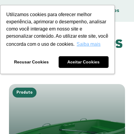
Home
Produtos
Outros Produtos
BR
Utilizamos cookies para oferecer melhor
Utilizamos cookies para oferecer melhor
experiência, aprimorar o desempenho, analisar
experiência, aprimorar o desempenho, analisar
como você interage em nosso site e
como você interage em nosso site e
personalizar conteúdo. Ao utilizar este site, você
personalizar conteúdo. Ao utilizar este site, você
OUTROS PRODUTOS
concorda com o uso de cookies.
concorda com o uso de cookies.
Saiba mais
Saiba mais
Recusar Cookies
Recusar Cookies
Aceitar Cookies
Aceitar Cookies
Produto