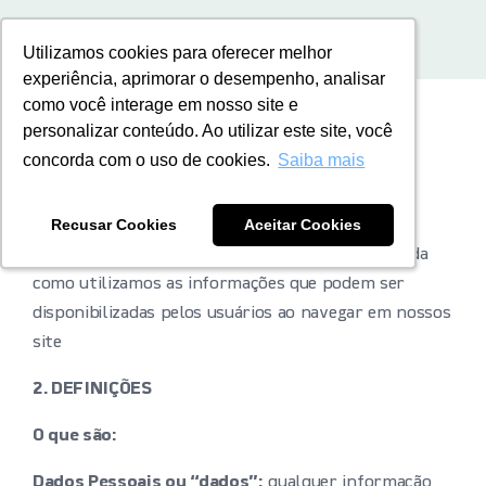
Home
Política de privacidade
BR
Utilizamos cookies para oferecer melhor
Utilizamos cookies para oferecer melhor
experiência, aprimorar o desempenho, analisar
experiência, aprimorar o desempenho, analisar
como você interage em nosso site e
como você interage em nosso site e
personalizar conteúdo. Ao utilizar este site, você
personalizar conteúdo. Ao utilizar este site, você
concorda com o uso de cookies.
concorda com o uso de cookies.
Saiba mais
Saiba mais
1. INTRODUÇÃO
Recusar Cookies
Recusar Cookies
Aceitar Cookies
Aceitar Cookies
A Rotoplastyc está comprometida com a sua
privacidade e proteção de dados pessoais. Entenda
como utilizamos as informações que podem ser
disponibilizadas pelos usuários ao navegar em nossos
site
2. DEFINIÇÕES
O que são:
Dados Pessoais ou “dados”:
qualquer informação