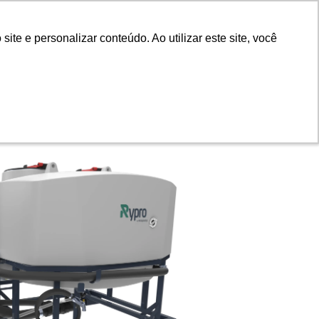
te e personalizar conteúdo. Ao utilizar este site, você
te e personalizar conteúdo. Ao utilizar este site, você
BR
Fale conosco