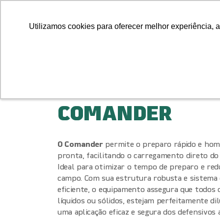
Utilizamos cookies para oferecer melhor experiência, a
Utilizamos cookies para oferecer melhor experiência, a
Início
Quem somos
Produto
Voltar para produtos
COMANDER
O Comander
permite o preparo rápido e hom
pronta, facilitando o carregamento direto do 
Ideal para otimizar o tempo de preparo e red
campo. Com sua estrutura robusta e sistema
eficiente, o equipamento assegura que todos
líquidos ou sólidos, estejam perfeitamente di
uma aplicação eficaz e segura dos defensivos a