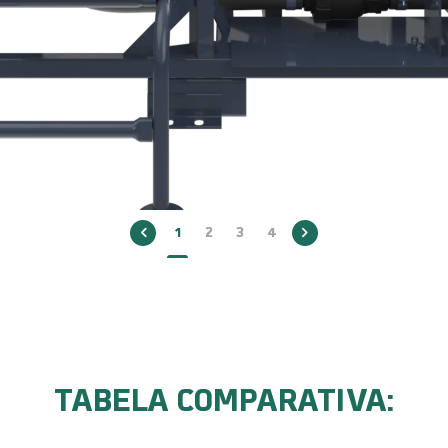
1
2
3
4
TABELA COMPARATIVA: