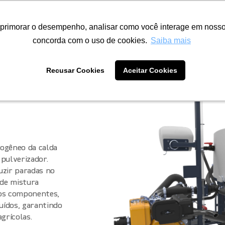
Home
Produtos
Comander
primorar o desempenho, analisar como você interage em nosso si
primorar o desempenho, analisar como você interage em nosso si
s
Rypro Tech
Assistencia Técnica
Localize sua Revenda
concorda com o uso de cookies.
concorda com o uso de cookies.
Saiba mais
Saiba mais
Recusar Cookies
Recusar Cookies
Aceitar Cookies
Aceitar Cookies
ogêneo da calda
pulverizador.
uzir paradas no
 de mistura
 os componentes,
luídos, garantindo
grícolas.