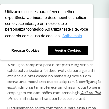
Home
Produtos
Roll On Mix
BR
Utilizamos cookies para oferecer melhor
Utilizamos cookies para oferecer melhor
experiência, aprimorar o desempenho, analisar
experiência, aprimorar o desempenho, analisar
como você interage em nosso site e
como você interage em nosso site e
personalizar conteúdo. Ao utilizar este site, você
personalizar conteúdo. Ao utilizar este site, você
Voltar para produtos
concorda com o uso de cookies.
concorda com o uso de cookies.
Saiba mais
Saiba mais
ROLL ON MIX
Recusar Cookies
Recusar Cookies
Aceitar Cookies
Aceitar Cookies
A solução completa para o preparo e
logística de
calda pulverizadora
foi desenvolvida para garantir
eficiência e praticidade no manejo agrícola. Com
estruturas modulares que se adaptam à configuração
escolhida, o sistema oferece um chassi robusto para
acoplagem em caminhões com tecnologia
Roll on Roll
off
,
permitindo um transporte seguro e ágil.
O equipamento conta com tanque para água limpa,